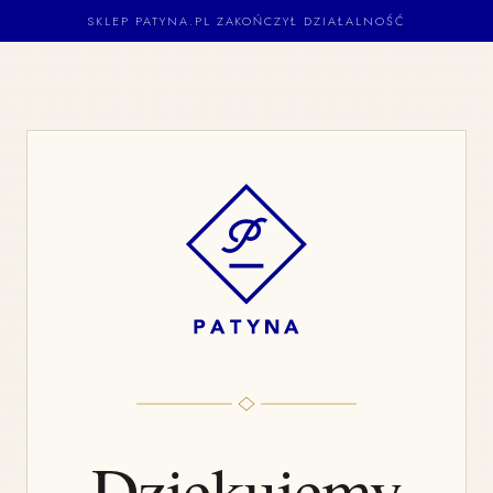
SKLEP PATYNA.PL ZAKOŃCZYŁ DZIAŁALNOŚĆ
Dziękujemy